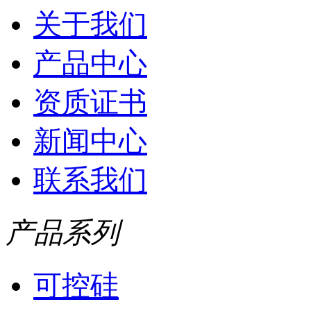
关于我们
产品中心
资质证书
新闻中心
联系我们
产品系列
可控硅