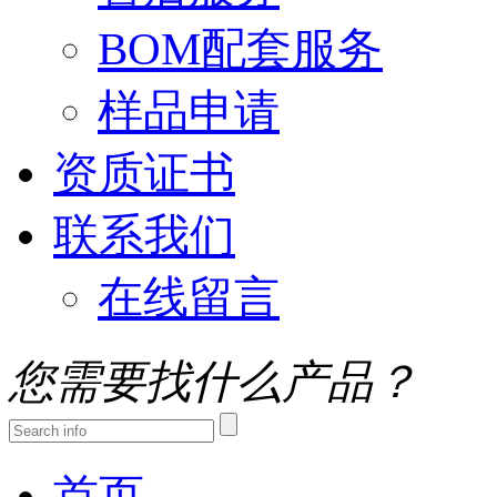
BOM配套服务
样品申请
资质证书
联系我们
在线留言
您需要找什么产品？
首页