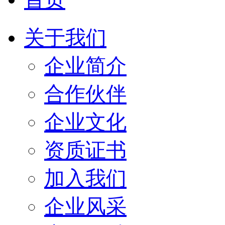
关于我们
企业简介
合作伙伴
企业文化
资质证书
加入我们
企业风采