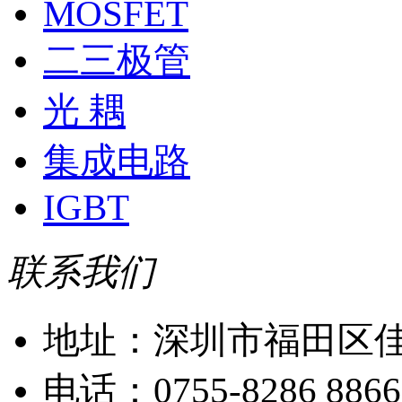
MOSFET
二三极管
光 耦
集成电路
IGBT
联系我们
地址：深圳市福田区佳
电话：0755-8286 8866