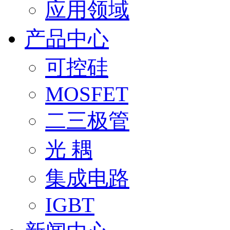
应用领域
产品中心
可控硅
MOSFET
二三极管
光 耦
集成电路
IGBT