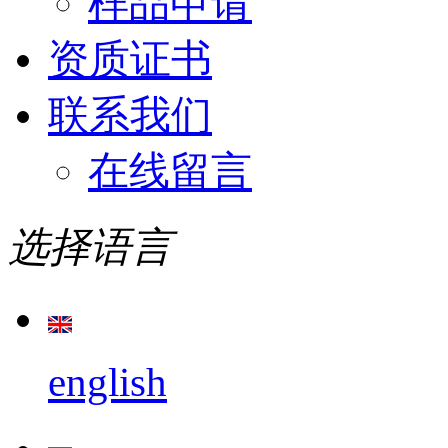
样品申请
资质证书
联系我们
在线留言
选择语言
english